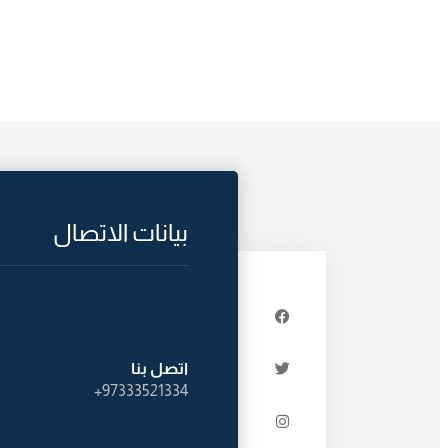
بيانات الاتصال
اتصل بنا
97333521334+