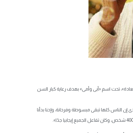
دة من مشروعه الإنسانى «محطات السعادة»، تحت اسم «أبى وأمى» بهدف رعاية كبار السن
ة في برنامجه المذاع على راديو 9090، قائلًا «الهدف من الفقرة دى إن الناس كلها تبقى مبسوطة وفرحانة، وإحنا بدأنا