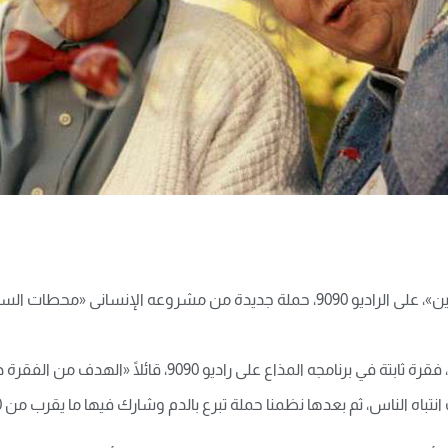
أطلق الإعلامي أحمد يونس، مقدم برنامج «كلام معلمين»، على الراديو 9090، حملة جدي
وأكد يونس أنه اعتاد أن يجعل من «محطات السعادة»، فقرة ثابت
دها نظمنا حملة تبرع بالدم وشارك فيها ما يقرب من 400 شخص، وكان تفاعل الجميع إيجابيا جدًا».