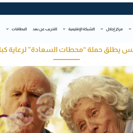
مركز إجلال
الشبكة الإقليمية
التدريب عن بعد
البطاقات
ت
نس يطلق حملة “محطات السعادة” لرعاية كبا