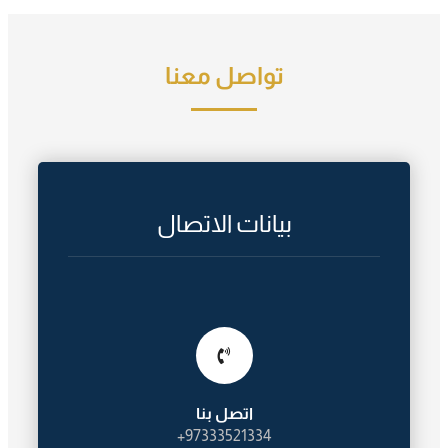
تواصل معنا
بيانات الاتصال
اتصل بنا
97333521334+