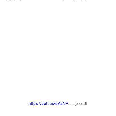
المصدر:……..
https://cutt.us/qAaNP