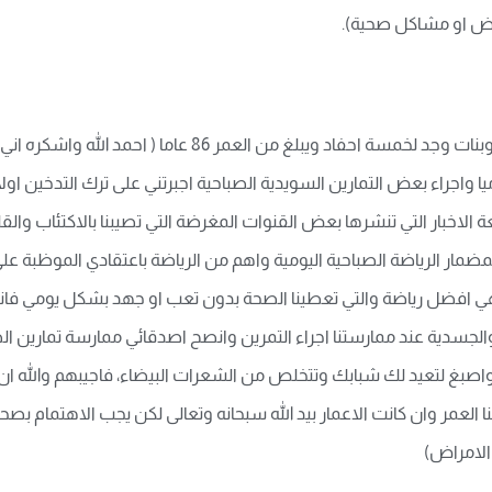
مراض او مشاكل صحية).
وقال المواطن ابو صهيب متقاعد واب لخمسة اولاد وبنات وجد لخم
ا واجراء بعض التمارين السويدية الصباحية اجبرتني على ترك التدخين او
 الاخبار التي تنشرها بعض القنوات المغرضة التي تصيبنا بالاكتئاب و
ضمار الرياضة الصباحية اليومية واهم من الرياضة باعتقادي الموظبة عل
هي افضل رياضة والتي تعطينا الصحة بدون تعب او جهد بشكل يومي فا
 والجسدية عند ممارستنا اجراء التمرين وانصح اصدقائي ممارسة تمارين ا
غ لتعيد لك شبابك وتتخلص من الشعرات البيضاء، فاجيبهم والله ان سر
 العمر وان كانت الاعمار بيد الله سبحانه وتعالى لكن يجب الاهتمام بصحت
الامراض)