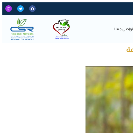
واصل معنا
مة