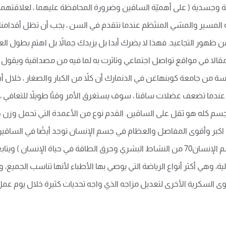
سدية ( على أهميّة الساقين وضرورة المحافظة عليهما ، لعلاقتهما ف
لمسير والمشي المنتَظم عندما نتقدم في السن ، يجب أن تظل أقدامنا قو
ن ظهور التجاعيد. فهذا لا يضرك أبدا بل يزيدك جمالاً بل اهتم بطول ال
ت مقالا في مواقع تواصل اجتماعي وتاثرت به لما فيه من مصداقية ويقو
ر 10 سنوات. ووجدت دراسة من جامعة كوبنهاغن في الدنمارك أن كلاً من الكبار وال
 20-30 سنة من الشيخوخة. عندما تضعف عضلات ساقنا ، سوف يستغرق الأمر وقتًا طويلاً للتع
?كما ان اكبر وأقوى المفاصل والعظام في جسم الإنسان توجد أيضًا في الس
المرنة المثلث الحديدي الذي يحمل أهم حمولة على جسم الإنسان70 من النشاط البشري وحرق ا
 وهي أكثر أنواع الرياضة التي يوصي بها الأطباء لأنها تناسب الجميع، وف
ى السكرية الأخرى لتعديل مزاجه الذي واجه تحديات كثيرة خلال يوم عمل