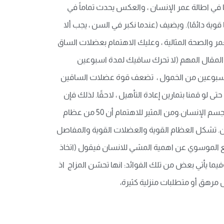
ي اطالة عمر الإنسان ، والعكس يحدث تماماً في
ية دائمًا). ويضيف (عندما نكبر في السن ، يجب ألا
عمر والصحة المثالية ، وعليك الاهتمام بعضلات الساق
ل المقال المهم (لا تحرك ساقيك لمدة اسبوعين
صغار ، خلال أسبوعين من الخمول ، تضعف قوة عضلات الساقين
افي ، حتى لو قمنا بتمارين إعادة التأهيل ، لاحقًا. لذلك فإن
التمارين المنتظمة مثل المشي مهمة جداً.وان وزن الجسم كله هو ثقل على الساقين. القدم نوع من الأعمدة التي تحمل وزن جسم الإنسان.ومن المثير للاهتمام أن 50 من عظام
اقين. تشكل العظام القوية والعضلات القوية والمفاصل
لطاقة في حياة الإنسان ) ويتابع الموسوي عن اهمية المشي للانسان فيقول (اتخاذ
يما يأتي بعض من تلك الفوائد: انها تحسّن المزاج اذ
 مرهق أو متطلبات منزلية كثيرة،