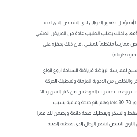
ا أنه يؤجل ظهور الدوالي لدى الشخص الذي لديه
 الأمعاء، لذلك يطلب الطبيب عادة من المريض المشي
خص ممارساً منتظماً للمشي ، فإن ذلك يحفزه على
فترة طويلة).
بح لممارسة الرياضة فرياضة السباحة اروع انواع
كر والتخلص من الادوية المزمنة وتعطيك الحركة
جدت ورصدت عشرات الموطنين من كبار السن رجالا
ونساءا يخرجون صباح كل يوم على ضفاف البحر ويمارسون رياضة المشي والهولة لعدة كيلو مترات بشكل يومي واعمارهم تتجاوز 70- 90 عاما وهم باتم صحة وعافية بسبب
الضغط والسكر ويعطيك صحة دائمة ويضمن لك عمرا
للون الابيض لشعر الرجال الذي يعطيه الهيبة