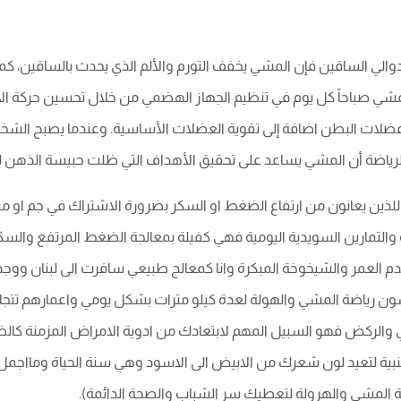
والي الساقين فإن المشي يخفف التورم والألم الذي يحدث بالساقين، كم
عد المشي صباحاً كل يوم في تنظيم الجهاز الهضمي من خلال تحسين حركة
وي عضلات البطن اضافة إلى تقوية العضلات الأساسية. وعندما يصبح الش
ي الرياضة أن المشي يساعد على تحقيق الأهداف التي ظلت حبيسة الذهن ل
للذين يعانون من ارتفاع الضغط او السكر بضرورة الاشتراك في جم او مس
 والتمارين السويدية اليومية فهي كفيلة بمعالجة الضغط المرتفع والس
م العمر والشيخوخة المبكرة وانا كمعالج طبيعي سافرت الى لبنان وو
 والركض فهو السبيل المهم لابتعادك من ادوية الامراض المزمنة ك
ية لتعيد لون شعرك من الابيض الى الاسود وهي سنة الحياة ومااجمل ا
ة المشي والهرولة لتعطيك سر الشباب والصحة الدائمة).