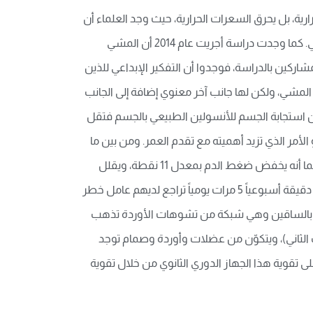
 السعرات الحرارية، بل يحرق السعرات الحرارية، حيث وجد العلماء أن
المواظبة على المشي تعدل الجهاز العصبي وبالتالي يشعر الشخص بتراجع في حدة التوتر والغضب التي كان يعانيها قبل المشي. كما وجدت دراسة أجريت عام 2014 أن المشي
مشاركين بالدراسة، فوجدوا أن التفكير الإبداعي للذين
المشي، ولكن لها جانب آخر معنوي إضافة إلى الجانب
ّن استجابة الجسم للأنسولين الطبيعي بالجسم فتقل
مر الذي تزيد أهميته مع تقدم العمر. ومن بين ما
توصلت إليه جميع الدراسات هو أن المشي يخفض مستويات السكر بالدم ويحسّن من الحالة الصحية العامة لمريض السكري، كما أنه يخفض ضغط الدم بمعدل 11 نقطة، ويقلل
نسبة الإصابة بالسكتة الدماغية بنسبة 20-40 بالمئة ووجدت إحدى الدراسات أن الأشخاص الذين التزموا برياضة المشي لمدة 30 دقيقة أسبوعياً 5 مرات يومياً تراجع لديهم عامل خطر
تقدم العمر ظهور الدوالي بالساقين وهي شبكة من تشوهات الأوردة تذهب
 الثاني)، ويتكوّن من عضلات وأوردة وصمام توجد
لى تقوية هذا الجهاز الدوري الثانوي من خلال تقوية