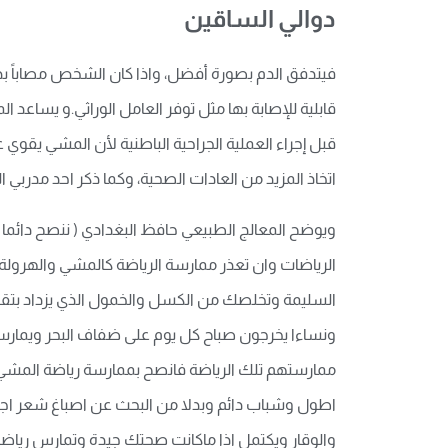
دوالي الساقين
فيتدفق الدم بصورة أفضل، واذا كان الشخص مصاباً بد
قابلية للإصابة بها مثل توفر العامل الوراثي.و يسا
قبل إجراء العملية الجراحية الباطنية لأن المشي يق
اتخاذ المزيد من العادات الصحية، وكما ذكر احد مدرب
ويوضح المعالج الطبيعي حافظ البغدادي ( ننصح دائما 
الرياضات وان تعذر ممارسة الرياضة كالمشي والهرولة
السليمة وتخلصك من الكسل والخمول الذي يزداد بتقد
ممارستهم تلك الرياضة فانصح بممارسة رياضة المشي
اطول وشباب دائم وبدلا من البحث عن اصباغ شعر اجنب
والوقار ويكتمل اذا ماكانت صحتك جيدة وتمارس رياض