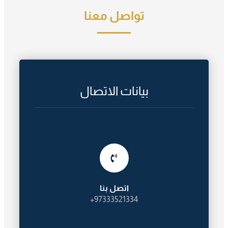
تواصل معنا
بيانات الاتصال
اتصل بنا
97333521334+