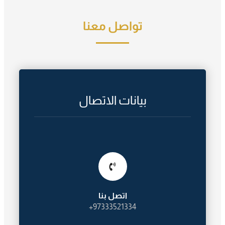
تواصل معنا
بيانات الاتصال
اتصل بنا
97333521334+