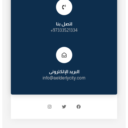
اتصل بنا
97333521334+
البريد الإلكترونى
info@aelderlycity.com