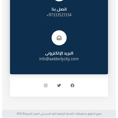
اتصل بنا
97333521334+
البريد الإلكترونى
info@aelderlycity.com
جميع الحقوق محفوظة لـ المدينة الرقمية لكبار السن في الدول العربية© 2022