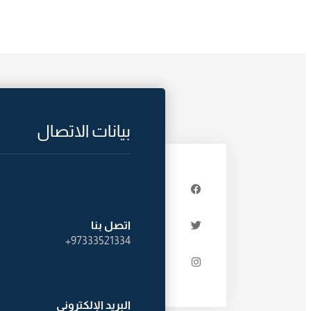
بيانات الاتصال
اتصل بنا
97333521334+
البريد الإلكترونى