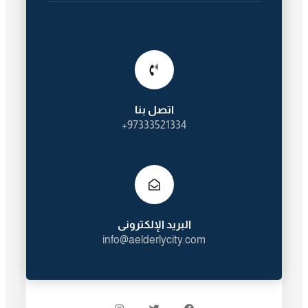
اتصل بنا
97333521334+
البريد الإلكترونى
info@aelderlycity.com