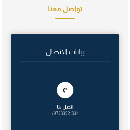
تواصل معنا
بيانات الاتصال
اتصل بنا
97333521334+