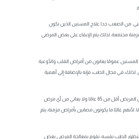
طبي. من الصعب جدا علاج المسنين الذين تكون
 أكثر من 90٪من المرضى المسنين لديهم أمراض مزمنة مجتمعة، لذلك يتم الإبقاء على بعض المرضى
المسنين عمومًا يعانون من أمراض القلب والأوعية
لذلك، في مجال الطب، فإنه بالإضافة إلى أهمية
وفسر جياو ياهوي، أنه خلال العلاج الطبي للمرضى المصابين بكوفيد-19 في ووهان، تم تقسيم المرضى حسب حالاتهم، فإذا كان المريض أقل من 65 عامًا ولا يعاني من أي مرض
ة ما يتم علاجه في المستشفيات الخاصة بالحجر الصحي المعزولة. أما بالنسبة للمرضى الذين تزيد أعمارهم عن 65 عامًا، لأنهم غالبًا ما يكونون مصابين بأمراض مزمنة، يتم
 من منظور الطب نفسه، نقوم بمعالجة المرضى بغض