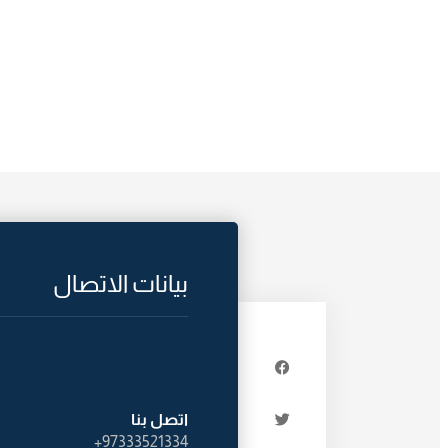
بيانات الاتصال
اتصل بنا
97333521334+