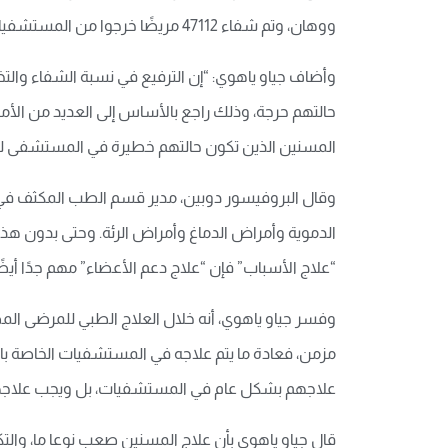
ووهان، وتم شفاء 47112 مريضًا خرجوا من المستشفيات، وانخفض عدد الحالات الخطيرة والحرجة في المستشفيات إلى 94 حالة.
وأضاف جياو ياهوي: “إن الترفيع في نسبة الشفاء والت
المسنين الذين تكون حالتهم خطيرة في المستشفى لمدة 50 إلى 60 يوم
وقال البروفيسور دوبين، مدير قسم الطب المكثف في 
الدموية وأمراض الدماغ وأمراض الرئة. وحتى بدون هذه
“علاج الأسباب” فإن “علاج دعم الأعضاء” مهم جدًا أيضً
علاجهم بشكل عام في المستشفيات، بل ويجب علاج
قال جياو ياهوي بأن علاج المسنين صعب نوعا ما، والتك