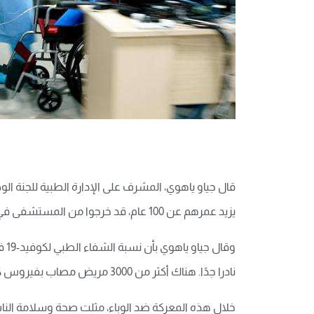
يزيد عمرهم عن 100 عام، قد خرجوا من المستشفى في ووهان ، ويبلغ أكبرهم سنّا 108 أعوام.
نادرا جدًا. هناك أكثر من 3000 مريض مصاب بفيروس كورونا الجديد في ووهان ممن يفوق عمرهم 80 عامًا، مع معدل التحول الى الوضع الخطير حوالي 40 ٪.