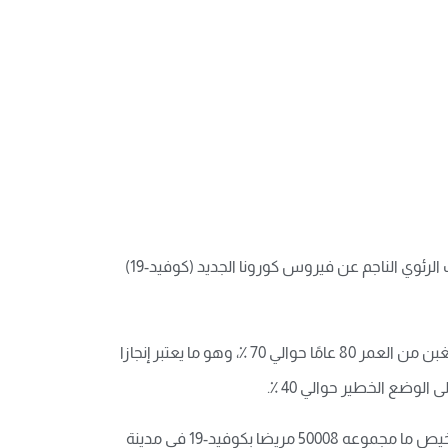
قال جياو ياهوي، المشرف على الإدارة الطبية للجنة الوطنية للصحة، يوم 11 أبريل، بأن سبعة من أصل 8 مرضى مصابين بالالتهاب الرئوي الناجم عن فيروس كورونا الجديد (كوفيد-19)
وقال جياو ياهوي بأن نسبة الشفاء الطبي لكوفيد-19 في ووهان بلغت 94٪ الى غاية الآن، كما بلغت نسبة تعافي كبار السن البالغبن من العمر 80 عامًا حوالي 70 ٪، وهو ما يعتبر إنجازا
خلال هذه المعركة ضد الوباء، مثلت صحة وسلامة الناس على الدوام أولى الأولويات بالنسبة للصين. وحتى يوم 10 أبريل، تم تشخيص ما مجموعه 50008 مريضا بكوفيد-19 في مدينة