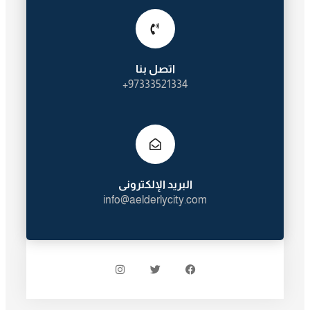
اتصل بنا
97333521334+
البريد الإلكترونى
info@aelderlycity.com