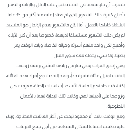
شعرت أن جلوسهما في البيت يطغى عليه الملل والرتابة والضجر
بأحيان كثيرة، ذلك الشعور الذي لم يعتادا عليه منذ أكثر من 35 عاما
انشغلا خلالها بالعمل، أما الآن فالشعور بعدم الإنجاز هو المتسيد.
لم يكن ذلك الشعور مستساغا لديهما، خصوصا بعد أن كبر الأبناء
وأصبح لكل واحد منهم أسرته وحياته الخاصة، وبات الوقت يمر
بطيئا، ولا شيء يحمله معه سوى الملل.
وفي إحدى المرات وهي تمارس رياضة المشي برفقة زوجها،
التفتت لمنزل عائلة فقيرة جداً، وبعد التحدث مع أفراد هذه العائلة،
اكتشفت حاجتهم الماسة لأبسط أساسيات الحياة، فعزمت هي
وزوجها على تأمينها لهم، وكانت تلك البداية لهما بالأعمال
التطوعية.
ومع الوقت، باتت أم محمود تبحث عن أكثر العائلات المحتاجة، وبناء
عليه نظمت اجتماعا لسكان المنطقة من أجل جمع التبرعات