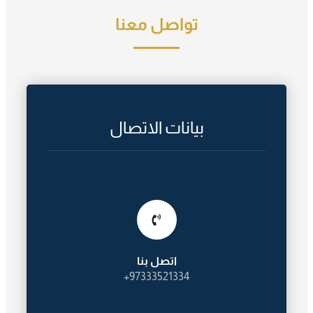
تواصل معنا
بيانات الاتصال
اتصل بنا
97333521334+