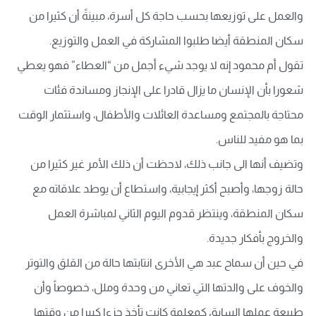
والعمل على توزيعها بحسب حاجة كل أسرة، مبينةً أن كثيرا من
سكان المنطقة أيضا طلبوا المشاركة في العمل والتوزيع.
تقول أم محمود إنه لا يوجد شيء أجمل من “العطاء” فهو يعطي
شعورا بأن الإنسان ما يزال قادرا على الإنجاز ومساندة فئات
محتاجة بالمجتمع ومساعدة العائلات والأطفال، واستثمار الوقت
بما هو مفيد للناس.
وتضيف أنها الى جانب ذلك، لاحظت أن ذلك الأمر غير كثيرا من
حالة زوجها، وأصبح أكثر إيجابية، واستطاع أن يوطد علاقاته مع
سكان المنطقة، وينتظر قدوم اليوم الثاني لمباشرة العمل
والخروج بأفكار جديدة.
في حين أن سماح عبد هي الأخرى انتابتها حالة من القلق والتوتر
والخوف على والدتها التي تعاني من وحدة وملل، خصوصاً وأن
طبيعة عملها السابق كمعلمة كانت تأخذ جزءا كبيرا من وقتها