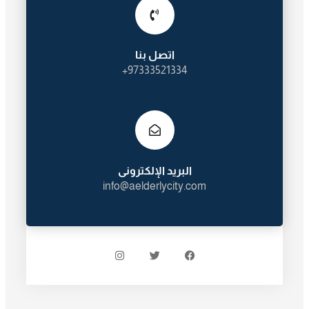
اتصل بنا
97333521334+
البريد الإلكترونى
info@aelderlycity.com