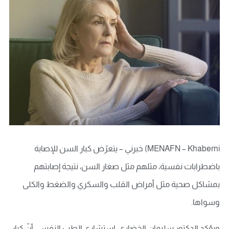
MENAFN – Khaberni) خبرني – يتعرّض كبار السن للإصابة
باضطرابات نفسية، مثلهم مثل صغار السن، نتيجة إصابتهم
بمشاكل صحية مثل أمراض القلب والسكري والضغط والكلى
وسواها.
ويؤكد الدكتور سليمان الخضاري، استشاري الطب النفسي أنّ كبار