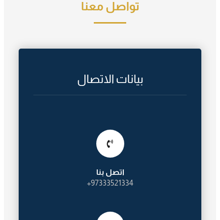
تواصل معنا
بيانات الاتصال
اتصل بنا
97333521334+