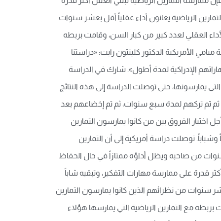
إن ممارسة التمارين الرياضية تبقي العقل أكثر قدرة
تمارين الرياضية يعانون أداء عقلياً أقل بعشر سنوات
. والدراسة التي انتهت إلى هذه النتائج استمرت مدة 12 عاماً وكانت تراقب الأداء العقلي لعدد كبير من كبار السن، وقامت بربطه
امي الأمريكية الدكتور كلينتون رايت: «دراستنا
راتهم الإدراكية لمدة أطول». شارك في الدراسة
التي يمارسونها، حتى توصلت الدراسة إلى هذه النتائج
ن ثم تم تركهم لمدة سبع سنوات، ثم تم إخضاعهم بعد
اختبار الفروق بين من كانوا يمارسون التمارين
شباباً. توصلت دراسة أمريكية إلى أن التمارين
سنوات من صاحبه ويظل أداؤه ممتازاً في حال الحفاظ
ثر قدرة على ممارسة مهارات التفكير، وتبقيه شاباً
عشر سنوات من نظرائهم الذين كانوا يمارسون التمارين
دد كبير من كبار السن، وقامت بربطه مع التمارين الرياضية التي يمارسها هؤلاء