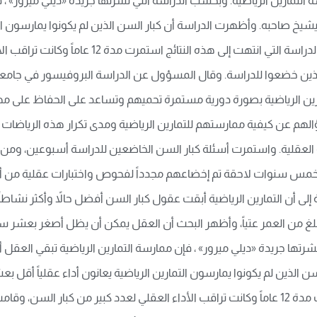
لتمارين الرياضية. وبحسب الدراسة التي نشرتها جريدة «ديلي ميرور» ، ف
يشيخ صاحبه. وأظهرت الدراسة أن كبار السن الذين لم يكونوا يمارسون ال
من نظرائهم الذين كانوا يمارسون التمارين الرياضية
ذين خضعوا للدراسة. وقال المسؤول عن الدراسة البروفيسور في جامعة مي
ن الرياضية بصورة دورية مستمرة تحميهم وتساعد على الحفاظ على مها
سؤالهم عن كيفية ممارستهم للتمارين الرياضية ومدى تكرار هذه الرياضات 
لصحة العقلية. واستمرت أسئلة كبار السن الخاضعين للدراسة أسبوعين، وم
 خمس سنوات لاحقة تم إخضاعهم مجدداً لفحوص واختبارات عقلية من أجل 
ى أن التمارين الرياضية أبقت عقول كبار السن أفضل حالاً وأكثر نشاطاً و
يبلغ من العمر عتياً، وأظهر البحث أن العقل يمكن أن يظل أصغر بعشر 
رتها جريدة «ديلي ميرور» ، فإن ممارسة التمارين الرياضية تبقي العقل أك
 الذين لم يكونوا يمارسون التمارين الرياضية يعانون أداء عقلياً أقل ب
الرياضية. والدراسة التي انتهت إلى هذه النتائج استمرت مدة 12 عاماً وكانت تراقب الأداء العقلي لع