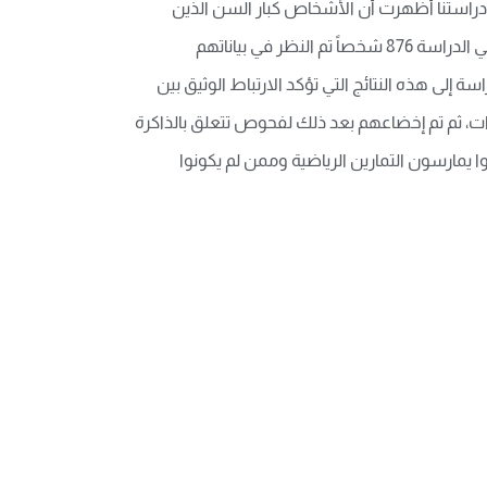
«دراستنا أظهرت أن الأشخاص كبار السن الذين
يمارسون التمارين الرياضية بصورة دورية مستمرة تحميهم وتساعد على الحفاظ على مهاراتهم الإدراكية لمدة أطول». شارك في الدراسة 876 شخصاً تم النظر في بياناتهم
إلى هذه النتائج التي تؤكد الارتباط الوثيق بين
ات، ثم تم إخضاعهم بعد ذلك لفحوص تتعلق بالذاكرة
يمارسون التمارين الرياضية وممن لم يكونوا