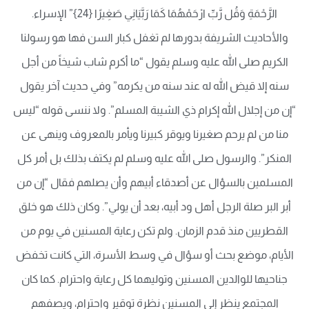
الرَّحْمَةِ وَقُل رَّبِّ ارْحَمْهُمَا كَمَا رَبَّيَانِي صَغِيرًا {24}” الإسراء.
والأحاديث الشريفة بدورها لم تغفل كبار السن فها هو رسولنا
الكريم صلى الله عليه وسلم يقول “ما أكرم شاب شيخاً من أجل
سنه إلا قيض الله له عند سنه من يكرمه” وفي حديث آخر يقول
“إن من إجلال الله إكرام ذي الشيبة المسلم”. ولا ننسى قوله “ليس
منا من لم يرحم صغيرنا ويوقر كبيرنا ويأمر بالمعروف وينهى عن
المنكر”. والرسول صلى الله عليه وسلم لم يكتف بذلك بل أمر كل
المسلمين بالسؤال عن أصدقاء أبيهم وأن يصلهم فقال “إن من
أبر البر صلة الرجل أهل ود أبيه، بعد أن يولي”. وكان ذلك هو خلق
القطريين منذ قدم الزمان. ولم تكن رعاية المسنين في يوم من
الأيام، موضع بحث أو سؤال في وسط الأسرة، التي كانت تخفض
جناحيها للوالدين المسنين وتوليهما كل رعاية واحترام. كما كان
المجتمع ينظر إلى المسنين نظرة توقير واحترام، ويصفهم