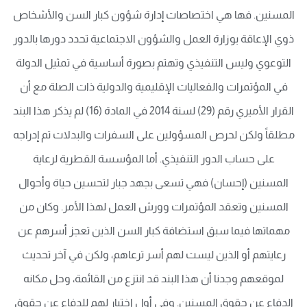
المسنين. فها هي اختصاصات إدارة شؤون كبار السن والأشخاص
ذوي الإعاقة بوزارة العمل والشؤون الاجتماعية تحدد دورها بالدور
التوعوي وليس التنفيذي وتهتم بصورة أساسية في تمثيل الدولة
في المؤتمرات والفعاليات الإقليمية والدولية ذات الصلة مع أن
القرار الأميري رقم (29) لسنة 2014 في المادة (16) لم يذكر هذا البند
مطلقاً ولكن لحرص المسؤولين على السفرات والبدلات تم إدراجه
على حساب الدور التنفيذي. أما المؤسسة القطرية لرعاية
المسنين (إحسان) فهي تسعى بجهد جبار لتحسين حياة وأحوال
المسنين وتعقد المؤتمرات وورش العمل لهذا الأمر. وكان من
مهماتها فيما سبق استضافة كبار السن الذين تعجز أسرهم عن
رعايتهم أو الذين ليست لهم أسر ترعاهم، ولكن في آخر تحديث
لموقعهم وجدنا أن هذا البند قد انتزع من القائمة، وحل مكانه
الدفاع عن حقوق المسنين. وفي أول اختبار لهم للدفاع عن حقوق