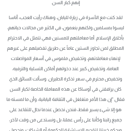
إنهم كبار السن.
لقد كنت مع الأسرة في زيارة لليابان، وهناك رأيت العجب، أناسا
ليسوا بمسلمين ولكنهم ينعمون، في الكثير من مجالات حياتهم،
بأخلاق الإسلام. أما معاملتهم للمسنين فهي تتمثل في الاحترام
المطلق لمن تجاوز الستين عاماً عن طريق تفضيلهم على غيرهم
لإنهاء معاملاتهم، وتخفيض ملموس في أسعار المواصلات
العامة، وتخفيض كبير عند دخولهم أماكن التسلية والترفيه،
وتخفيض محترم في سعر تذكرة الطيران. وسألت السائق الذي
كان يرافقني في أوساكا عن هذه المعاملة الخاصة لكبار السن
فقال “إن هذا الأمر متغلغل في الثقافة اليابانية، وأن ما لمسته ما
هو إلا شيء يسير فقط، فنحن نحصل عندما نحال للتقاعد على
جميع راتبنا وكأننا على رأس عملنا، بل ونستدعى من وقت لآخر،
وبحكم خبرتنا، لتقديم الاستشارة للحكومة أو الشركات، ونحصل