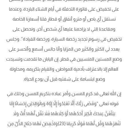
على تخفيض على فاتورة التدفئة في أيام الشتاء الباردة، وعندما
نستقل أي باص أو مترو أنفاق أو قطار فلنا أسعارنا الخاصة
ومقاعدنا التي لا يزاحمنا عليها أي شخص آخر، ونحصل على
تخفيض في رسوم تجديد رخصة السيارة، ورخصة القيادة”. وجلس
يعدد لي الكثير والكثير من المزايا وأنا جالس أسمع وأتحسر على
وضع المسنين المنسيين في قطر. إن اليابان ما تقدمت وتسيدت
العالم إلا بالاعتراف بآدمية المواطن، والقيام بتكريمه، ومحاولة
وضع ابتسامة على شفتيه قبل أن يودع الحياة.
إن الله تعالى قد كرم المسن وأمر عباده بتكريم المسن وذلك في
قوله تعالى “وَقَضَى رَبُّكَ أَلاَّ تَعْبُدُواْ إِلاَّ إِيَّاهُ وَبِالْوَالِدَيْنِ إِحْسَانًا إِمَّا
يَبْلُغَنَّ عِندَكَ الْكِبَرَ أَحَدُهُمَا أَوْ كِلاَهُمَا فَلاَ تَقُل لَّهُمَا أُفٍّ وَلاَ
تَنْهَرْهُمَا وَقُل لَّهُمَا قَوْلاً كَرِيمًا {23}وَاخْفِضْ لَهُمَا جَنَاحَ الذُّلِّ مِنَ