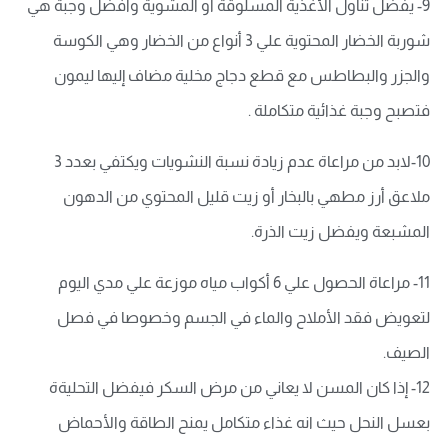
9- يفضل تناول الأغذية المسلوقة أو المشوية وأفضل وجبة هي
شوربة الخضار المحتوية علي 3 أنواع من الخضار وهي الكوسة
والجزر والبطاطس مع قطع دجاج مخلية مضاف إليها ليمون
فتصبح وجبة غذائية متكاملة .
10-لابد من مراعاة عدم زيادة نسبة النشويات ويكتفي بعدد 3
ملاعق أرز مطهي بالبخار أو زيت قليل المحتوي من الدهون
المشبعة ويفضل زيت الذرة.
11- مراعاة الحصول علي 6 أكواب مياه موزعة علي مدي اليوم
لتعويض فقد الأملاح والماء في الجسم وخصوصا في فصل
الصيف.
12- إذا كان المسن لا يعاني من مرض السكر فيفضل التحليةة
بعسل النحل حيث انه غذاء متكامل يمنح الطاقة والأحماض