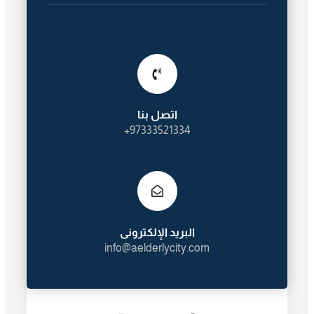
اتصل بنا
97333521334+
البريد الإلكترونى
info@aelderlycity.com