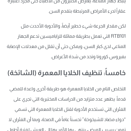
يثبط جهاز المناعة، يعارض الكثيرون من الأطباء حتى مجرد اعتباره
عقاراً لدرء الأمراض المرتبطة بتقدم السن.
لكن مقدار الجرعة شيء خطير أيضاً، والأدوية الأحدث مثل
RTB101 التي تعمل بطريقة مماثلة للراباميسين تدعم الجهاز
المناعي لدى كبار السن، ويمكن حتى أن تقلل من معدلات الإصابة
بفيروس كورونا وتحد من شدة الأعراض.
خامساً: تنظيف الخلايا المعمرة (الشائخة)
التخلص التام من الخلايا المعمرة هو طريقة أخرى واعدة للمضي
قدماً. يظهر عدد متزايد من الدراسات المختبرية التي تجري على
الفئران التي تستخدم الأدوية لقتل الخلايا المعمرة التي تسمي
“دواء مضاد للشيخوخة” تحسناً عاماً في الصحة، وبما أن الفئران لا
تموت بسبب المرض، ينتهي بها الأمر بها إلى العيش لفترة أطول