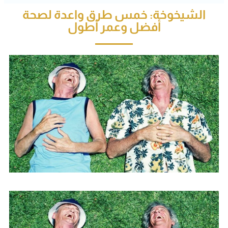
الشيخوخة: خمس طرق واعدة لصحة
أفضل وعمر أطول