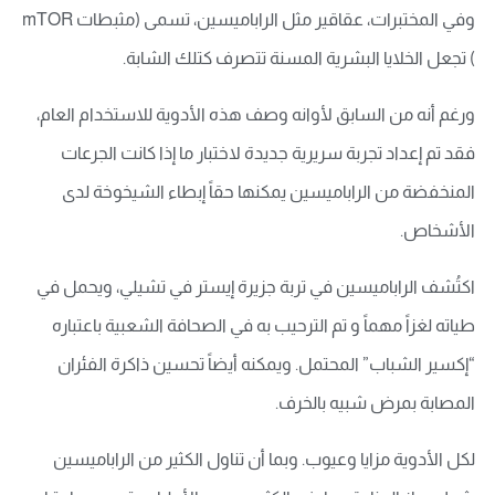
وفي المختبرات، عقاقير مثل الراباميسين، تسمى (مثبطات mTOR
) تجعل الخلايا البشرية المسنة تتصرف كتلك الشابة.
ورغم أنه من السابق لأوانه وصف هذه الأدوية للاستخدام العام،
فقد تم إعداد تجربة سريرية جديدة لاختبار ما إذا كانت الجرعات
المنخفضة من الراباميسين يمكنها حقاً إبطاء الشيخوخة لدى
الأشخاص.
اكتُشف الراباميسين في تربة جزيرة إيستر في تشيلي، ويحمل في
طياته لغزاً مهماً و تم الترحيب به في الصحافة الشعبية باعتباره
“إكسير الشباب” المحتمل. ويمكنه أيضاً تحسين ذاكرة الفئران
المصابة بمرض شبيه بالخرف.
لكل الأدوية مزايا وعيوب. وبما أن تناول الكثير من الراباميسين