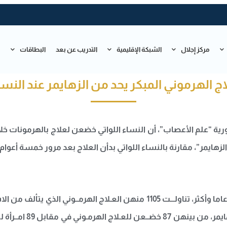
مركز إجلال
الشبكة الإقليمية
التدريب عن بعد
البطاقات
ت
اج الهرموني المبكر يحد من الزهايمر عند النساء
 “علم الأعصاب”، أن النساء اللواتي خضعن لعلاج بالهرمونات خ
وشملت الدراسة 1768 امرأة يبلــغن من العمــر 65 عاما وأكثر، تناولـــت 1105
أنه خلال فترة الدراسـة