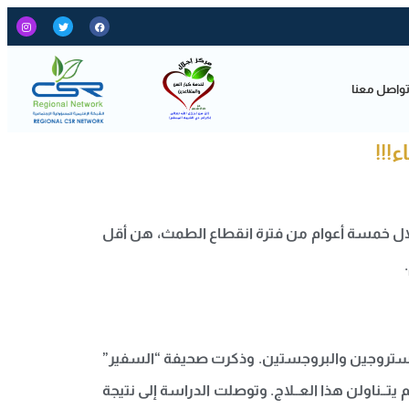
واصل معنا
!!!
لال خمسة أعوام من فترة انقطاع الطمث، هن أقل
 منهن العـلاج الهرمــوني الذي يتألف من الاستروجين والبروجستين. وذكرت صحيفة “السفير”
 أصيبت 176 امرأة بمرض الزهايمر، من بينهن 87 خضــعن للعـلاج الهرمـوني في مقابل 89 امــرأة لم يتــناولن هذا العــلاج. وتوصلت الدراسة إلى نتيجة