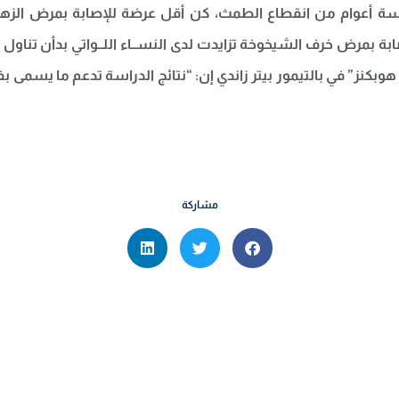
بكنز” في بالتيمور بيتر زاندي إن: “نتائج الدراسة تدعم ما يسمى ب
مشاركة