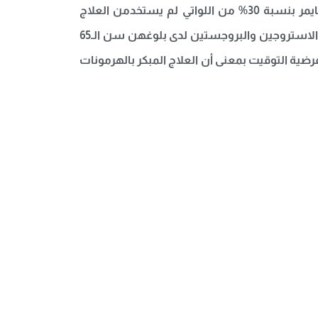
أن النساء اللواتي بدأن العلاج الهرموني خلال خمسة أعوام من انقطاع الطمث، كن أقل عرضة للإصابة بمرض الزهايمر بنسبة 30% من اللواتي لم يستخدمن العلاج
الهرموني. كما أثبتت الدراسة أن نسبة مخاطر الإصابة بمرض خرف الشيخوخة تزايدت لدى النســاء اللــواتي بدأن تناول الاستروجين والبروجستين لدى بلوغهن سن الـ65
فرضية التوقيت بمعنى أن العلاج المبكر بالهرمونات