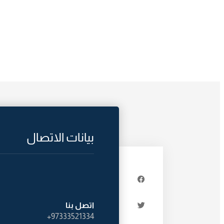
بيانات الاتصال
اتصل بنا
97333521334+