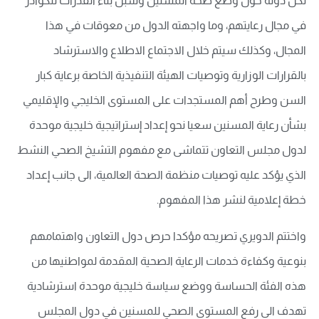
لكل دولة حول وضع صحة المسنين وسبل بناء القدرات للكوادر
في مجال رعايتهم، وما واجهته الدول من معوقات في هذا
المجال، وكذلك سيتم خلال الاجتماع الاطلاع والاسترشاد
بالقرارات الوزارية وتوصيات الهيئة التنفيذية الخاصة برعاية كبار
السن وطرح أهم المستجدات على المستوى الخليجي والإقليمي
بشأن رعاية المسنين سعيا نحو إعداد إستراتيجية خليجية موحدة
لدول مجلس التعاون تتماشى مع مفهوم التشيخ الصحي النشط
الذي يؤكد عليه توصيات منظمة الصحة العالمية، الى جانب إعداد
خطة إعلامية لنشر هذا المفهوم.
واختتم الدويري تصريحه مؤكدا حرص دول التعاون واهتمامهم
بنوعية وكفاءة خدمات الرعاية الصحية المقدمة لمواطنيها من
هذه الفئة الحساسة ووضع سياسة خليجية موحدة استرشادية
تهدف الى رفع المستوى الصحي للمسنين في دول المجلس