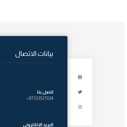
بيانات الاتصال
اتصل بنا
97333521334+
البريد الإلكترونى