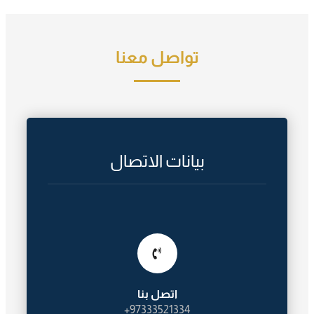
تواصل معنا
بيانات الاتصال
اتصل بنا
97333521334+