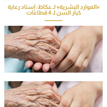
«الموارد البشرية» لـ عكاظ: إسناد رعاية
كبار السن لـ 4 قطاعات