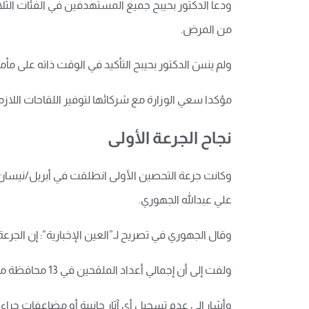
ودعا الدكتور بحيبح جميع المستهدفين في الفئات الثلاث
من المرض.
ولم ينسَ الدكتور بحيبح التأكيد في الوقت ذاته على 
مؤكدا سعي الوزارة مع شركائها لتوفير اللقاحات اللاز
نجاح الجرعة الأولى
وكانت جرعة التحصين الأولى انطلقت في أبريل/نيسان ا
علي عبدالله الجهوري.
وقال الجهوري في تصريح لـ”العين الإخبارية”: إن الجرعة الأولى نجحت في تطعيم ما 
ولفت إلى أن إجمالي أعداد الملقحين في 13 محافظة محررة، بلغ أكثر من 168 ألف ملقح، بحسب ما تم تسجيله حتى الأسبوع الأول من شهر يونيو/حزيران الماضي.
وأشار إلى عدم تسجيل أي آثار جانبية أو مضاعفات جراء