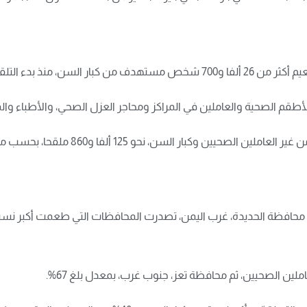
لسن، منذ بدء التلقيح.
السن، نحو 125 ألفا و860 ملقحا، بحسب مدير مكتب الصحة في عدن.