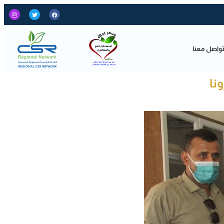
واصل معنا
نا