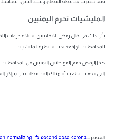
فيما تصدرت محافظة البيضاء، وسط اليمن، المحافظات التي لقحّت أكبر نسبة من كبار السن،
المليشيات تحرم اليمنيين
يأتي ذلك في ظل رفض الانقلابيين استلام جرعات اللقا
للمحافظات الواقعة تحت سيطرة المليشيات.
هذا الرفض دفع المواطنين اليمنيين في المحافظات الخ
التي سهلت تطعيم أبناء تلك المحافظات في مراكز ال
المصدر:…
men-normalizing-life-second-dose-corona