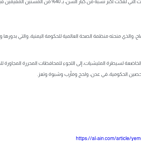
 بـ 40% من المسنين المقيمين فيها، تلتها محافظة تعز بنسبة 25%.
ح، والذي منحته منظمة الصحة العالمية للحكومة اليمنية، والتي بدوره
اضعة لسيطرة المليشيات، إلى اللجوء للمحافظات المحررة المجاورة للحص
تحصين الحكومية، في عدن، ولحج ومأرب وشبوة وتعز.
https://al-ain.com/article/ye