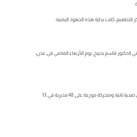
.
التطعيم، كانت بداية هذه الجهود اليمنية.
ي الدكتور قاسم بحيبح، يوم الأربعاء الماضي في عدن،
مؤكدًا أن هذه الجرعة ستستهدف في المقام الأول العاملين في القطاع الصحي، وكبار السن وذوي الأمراض المزمنة، عبر فرق صحية ثابتة ومتحركة موزعة على 48 مديرية في 13