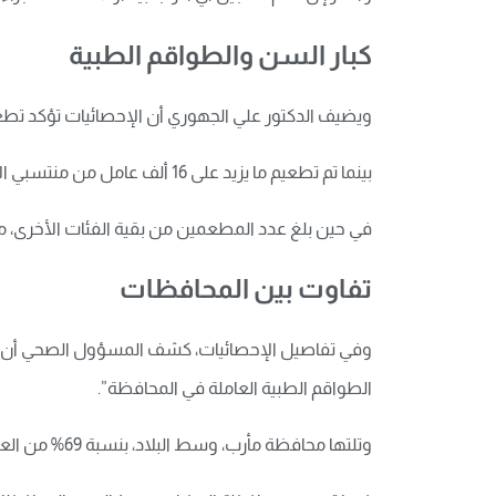
كبار السن والطواقم الطبية
ويضيف الدكتور علي الجهوري أن الإحصائيات تؤكد تطعيم أكثر من 26 ألفا و700 شخص مستهدف من كبار ا
بينما تم تطعيم ما يزيد على 16 ألف عامل من منتسبي الأطقم الصحية والعاملين في المراكز ومحاجر العزل الصحي، والأطباء والممرضين في المستشفيات والمجمعات الطبية.
في حين بلغ عدد المطعمين من بقية الفئات الأخرى، من غير العاملين الصحيين وكبار 
تفاوت بين المحافظات
الطواقم الطبية العاملة في المحافظة”.
وتلتها محافظة مأرب، وسط البلاد، بنسبة 69% من العاملين الصحيين، ثم محافظة تعز، جنوب غرب، بمعدل بلغ 67%.