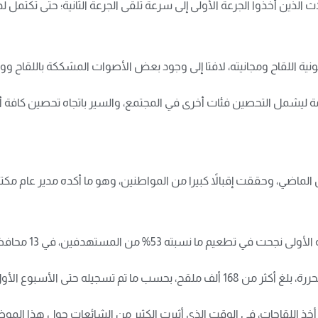
 الذين أخذوا الجرعة الأولى إلى سرعة تلقى الجرعة الثانية؛ حتى تكتمل 
مأمونية اللقاح ومجانيته، لافتا إلى وجود بعض الأصوات المشككة باللق
مة ليشمل التحصين فئات أخرى في المجتمع، والسير باتجاه تحصين كافة أبن
لماضي، وحققت إقبالاً كبيرا من المواطنين، وهو ما أكده مدير عام مك
نسبته 53% من المستهدفين، في 13 محافظة يمنية محررة.
 أخذ اللقاحات، في الوقت الذي أثيرت الكثير من الشائعات حول هذا المو