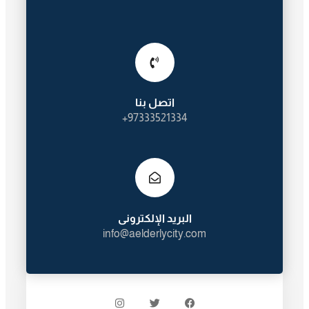
اتصل بنا
97333521334+
البريد الإلكترونى
info@aelderlycity.com