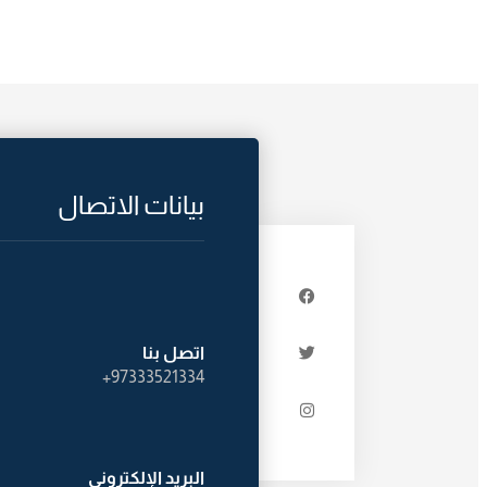
بيانات الاتصال
اتصل بنا
97333521334+
البريد الإلكترونى