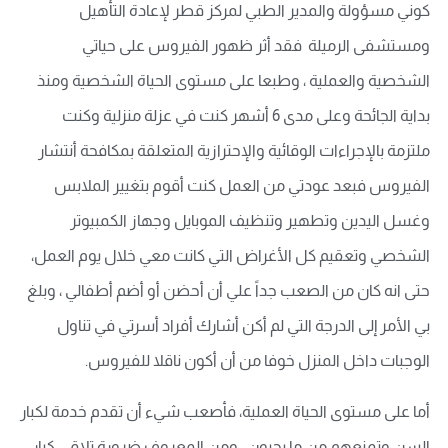
كوني مسؤولة والمدير الطبي لمركز قطر لإعادة التأهيل
ومستشفى الرميلة فقد أثر ظهور الفيروس على حياتي
الشخصية والعملية ، وطبعا على مستوى الحياة الشخصية ومنذ
بداية الجائحة وعلى مدى 6 أشهر كنت في عزلة منزلية وكنت
ملتزمة بالإجراءات الوقائية والإحترازية المتعلقة بمكافحة أنتشار
الفيروس فبعد عودتي من العمل كنت أقوم بتغيير الملابس
وغسل اليدين وتطهير وتنظيف الموبايل وجهاز الكمبيوتر
الشخصي وتعقيم كل الأغراض التي كانت معي خلال يوم العمل،
حتى انه كان من الصعب جداً علي أن أحضن أو أضم أطفالي ، وبلغ
بي الأمر إلى الدرجة التي لم أكن أشارك أفراد أسرتي في تناول
الوجبات داخل المنزل خوفا من أن أكون ناقلا للفيروس.
أما على مستوى الحياة العملية، فأصعب شيء أن تقدم خدمة لكبار
السن وتمنعهم من ما يحبون ، ومن المعروف ضرورة تلاقي كبار