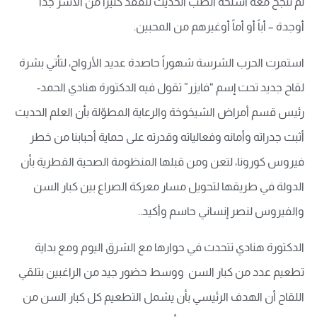
لم تنجح معه أسلحة الطب الحديث لتفقد كثيراً من الأسر جداً
أوجدة – أباً أو أماً أوغيرهم من المحبين.
استمرت الحرب الشرسة شهوراً حاصدة عديد الأرواح، لتأتي بشرة
لقاح جديد تحت إسم “فايزر” تقول فيه الدكتورة هنادي الحمد-
رئيس قسم أمراض الشيخوخة والرعاية المطوّلة بأن العلم الحديث
أثبت جدراته وأمانه وفعالياته وقدرته على حماية أحبابنا من خطر
فيروس كورونا، لتعن ومن قبلها المنظومة الصحية القطرية بأن
الدولة في طريقها لتحويل مسار معركة الصراع بين كبار السن
والفيروس لنصر إنساني حاسم وأكيد..
الدكتورة هنادي تتحدث في حوارها مع الشرق اليوم ومع بداية
تطعيم عدد من كبار السن ووسط حضور جيد من الراغبين بتلقي
اللقاح أن الهدف الرئيسي بأن يشمل التطعيم كل كبار السن من