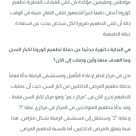
مواطنين ومقيمين، مؤكدة بأن تلقي القيادات القطرية تطعيم
كورونا أعطى دافعاً كبيراً للجمهور لتلقي اللقاح، مبينة في الوقت
ذاته أن تلقي التطعيم ضرورة لكل شخص يبحث عن استعادة
حياته الطبيعية.
في البداية دكتورة حدثينا عن حملة تطعيم كورونا لكبار السن
وما الهدف منها وأين وصلت إلى الآن؟
نحن في مركز قطر لإعادة التأهيل ومستشفى الرميلة بدأنا فعلياً
بحملة تطعيم المرضى الداخليين من كبار السن، حيث أن عمليات
التطيعم تجري الآن في “مركز دعم” وهو مركز لكبار السن فقط ،
وقد بدأنا بتطعيم المتواجدين في المركز في مركزي عناية “1”
وعناية “2” وسننتقل إلى مستشفى الرميلة بشكل متزامن، هذا
فيما يتعلق بالمرضى الداخليين، أما بالنسبة لتطعيم المرضى