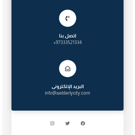
اتصل بنا
97333521334+
البريد الإلكترونى
info@aelderlycity.com