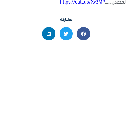
المصدر:……..
https://cutt.us/Xv3MP
مشاركة