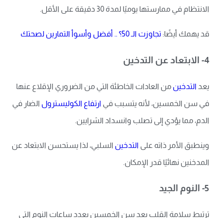
الانتظام في ممارستها يوميًا لمدة 30 دقيقة على الأقل.
قد يهمك أيضًا:
تجاوزت الـ 50؟ .. أفضل وأسوأ التمارين لصحتك
4- الابتعاد عن التدخين
يعد
التدخين
من العادات الخاطئة التي من الضروري الإقلاع عنها
في سن الخمسين، لأنه يتسبب في
ارتفاع الكوليسترول
الضار في
الدم، مما يؤدي إلى تصلب وانسداد الشرايين.
وينطبق الأمر ذاته على
التدخين
السلبي، لذا يستحسن الابتعاد عن
المدخنين نهائيًا قدر الإمكان.
5- النوم الجيد
ترتبط سلامة القلب بعد سن الخمسين بعدد ساعات النوم التي