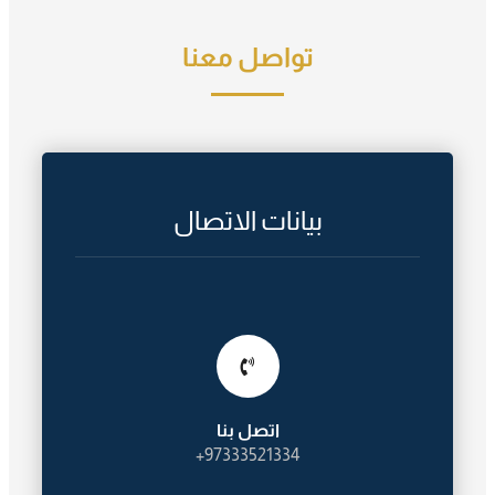
تواصل معنا
بيانات الاتصال
اتصل بنا
97333521334+