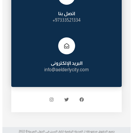
اتصل بنا
97333521334+
البريد الإلكترونى
info@aelderlycity.com
جميع الحقوق محفوظة لـ المدينة الرقمية لكبار السن في الدول العربية© 2022