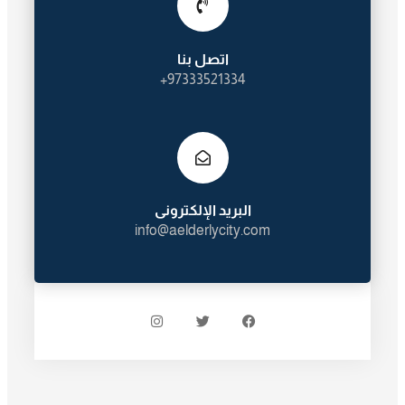
اتصل بنا
97333521334+
البريد الإلكترونى
info@aelderlycity.com