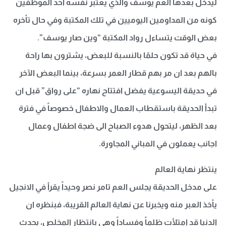
ليدخل بعدها العم يوسف والذي يعتبر نفسه احد الموظفين
كونه من المداومين اليوميين في تلك المكتبة وفي حال تأخره
بعض الوقت يتساءل رواد المكتبة “وين صار يوسف”.
في حياة قد تكون حلمًا بالنسبة للبعض، يشترون بها راحة
بالهم بعد ان مر بهم قطار العمر بسرعة، بينما البعض الآخر
في حديقة اليسوعية يفضل افتتاح نهاره “على رواق” قبل ان
تبدأ الحديقة باستقطاب العمال والاطفال خصوصاً في فترة
بعد الظهر، ليتحول هدوء الصباح الى ضجة اطفال وعمال
اجانب يعملون في المباني المجاورة.
ينتظر نهاية العالم
على مدخل الحديقة يجلس العم تامر نصر وحيداً يقرأ في الانجيل
يأخذ العبر منه ويخبرنا عن نهاية العالم القريبة، فبنظره ان
الدنيا قد امتلأت ظلماً وفساداً وهي بانتظار المخلص، يحدث