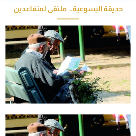
حديقة اليسوعية… ملتقى لمتقاعدين