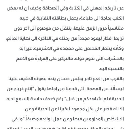
عن تاريخه المهني في الكتابة وفي الصحافة وكيف ان له بعض
الكتب بحاجة الى طباعة، يحمل بطاقته النقابية في جيبه،
متناسياً مرور الزمن عليها، ينتقل من موضوع الى آخر دون
ترابط افكار ليعود مجدداً من رحتله في الذاكرة الى نهاية العالم،
وكأنه ينتظر المخلص على مقعده في الاشرفية، غير آبه
بالحشرات التي تحوم حوله، فالتركيز على القراءة هو الاهم
بالنسبة اليه.
بالقرب من العم تامر يجلس حسان ينده بصوته الخفيف علينا
ليسألنا عن المهمة التي قدمنا من اجلها يقول “انتم غرباء عن
الحديقة لم اشاهدكم من قبل” رغم ضعف حاسة السمع لديه
الا انه مُصر على بذل مجهود ليخبرنا عن الحديقة وعن
الاشخاص المداومين فيها وعن عمل اولاده مضيفاً “ما في
شي اعملو بالحياة، بموت فقع اذا ما ضهرت من البيت” فحياته