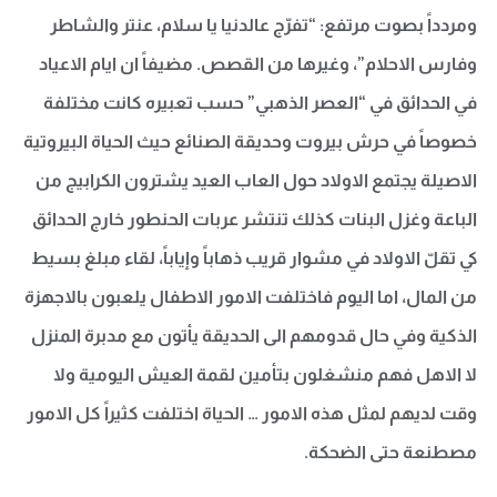
ومردداً بصوت مرتفع: “تفرّج عالدنيا يا سلام، عنتر والشاطر
وفارس الاحلام”، وغيرها من القصص. مضيفاً ان ايام الاعياد
في الحدائق في “العصر الذهبي” حسب تعبيره كانت مختلفة
خصوصاً في حرش بيروت وحديقة الصنائع حيث الحياة البيروتية
الاصيلة يجتمع الاولاد حول العاب العيد يشترون الكرابيج من
الباعة وغزل البنات كذلك تنتشر عربات الحنطور خارج الحدائق
كي تقلّ الاولاد في مشوار قريب ذهاباً وإياباً، لقاء مبلغ بسيط
من المال، اما اليوم فاختلفت الامور الاطفال يلعبون بالاجهزة
الذكية وفي حال قدومهم الى الحديقة يأتون مع مدبرة المنزل
لا الاهل فهم منشغلون بتأمين لقمة العيش اليومية ولا
وقت لديهم لمثل هذه الامور … الحياة اختلفت كثيراً كل الامور
مصطنعة حتى الضحكة.