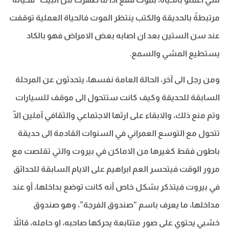
مرتبطةً بالحديقة والكتب ينتظر الموت فالحياة العملية توقفت
عند سن الستين بعد ان اصابه بعض الامراض فهو بالكاد
يستطيع المشي والسمع.
ومن رجل الى آخر، الحالة العامة نفسها، يتحدثون عن المرحلة
السابقة للحديقة وكيف كانت ستتحول الى موقف للسيارات
وتم منع ذلك، والابقاء على ارثها الاجتماعي والثقافي آملين الّا
تتحول مع التوسع العمراني في السنوات القادمة الى حديقة
باطون فقط كغيرها من الاماكن في بيروت والتي تقلصت مع
مرور الوقت فيتحسر العم ابراهيم على الايام السابقة للحدائق
في بيروت فيتذكر بشكل خاص أنه كانت توضع بداخلها، أو عند
مداخلها، ما يعرف باسم “صندوق الفرجة”، وهو صندوق
خشبي يحتوي على صور متتابعة يحركها صاحبه، او حامله، قائلاً