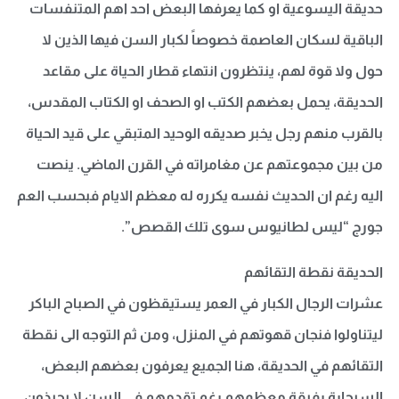
حديقة اليسوعية او كما يعرفها البعض احد اهم المتنفسات
الباقية لسكان العاصمة خصوصاً لكبار السن فيها الذين لا
حول ولا قوة لهم، ينتظرون انتهاء قطار الحياة على مقاعد
الحديقة، يحمل بعضهم الكتب او الصحف او الكتاب المقدس،
بالقرب منهم رجل يخبر صديقه الوحيد المتبقي على قيد الحياة
من بين مجموعتهم عن مغامراته في القرن الماضي. ينصت
اليه رغم ان الحديث نفسه يكرره له معظم الايام فبحسب العم
جورج “ليس لطانيوس سوى تلك القصص”.
الحديقة نقطة التقائهم
عشرات الرجال الكبار في العمر يستيقظون في الصباح الباكر
ليتناولوا فنجان قهوتهم في المنزل، ومن ثم التوجه الى نقطة
التقائهم في الحديقة، هنا الجميع يعرفون بعضهم البعض،
السيجارة رفيقة معظمهم رغم تقدمهم في السن لا يحبذون