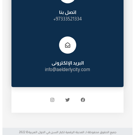
اتصل بنا
97333521334+
البريد الإلكترونى
info@aelderlycity.com
جميع الحقوق محفوظة لـ المدينة الرقمية لكبار السن في الدول العربية© 2022