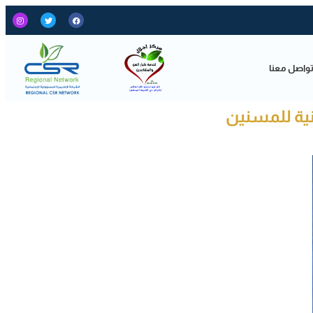
واصل معنا
نية للمسنين