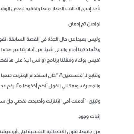
تأخذ إحدى الخالات الجهاز منها وتخفيه لبعض الوقت
تواصلٌ ثم إدمان
وليس بعيدا عن حال الجدّة في القصة السابقة، تقو
وكلّما ذكرنا أمام والدتي شيئا من أحاديثنا عبر ه
(فيس بوك)، وفعّلنا برنامج (واتس آب) على هاتفها ا
وتتابع لـ”فلسطين”: “كان استخدام الإنترنت صعبا عل
والمعارف، ويمكنني القول أنهم أخذوها منّا رغم عد
وتبيّن: “أدمنت أمي الإنترنت وأصبحت تقضي جلّ سا
إثبات وجودٍ
من جانبها، تقول الأخصائية النفسية ليلى أبو عيشة