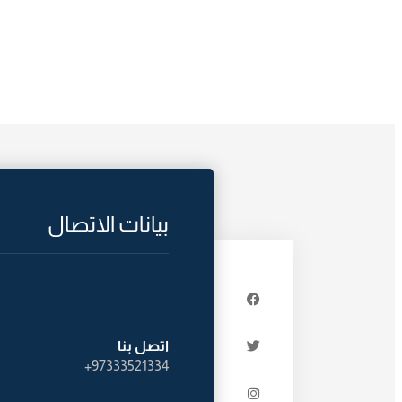
بيانات الاتصال
اتصل بنا
97333521334+