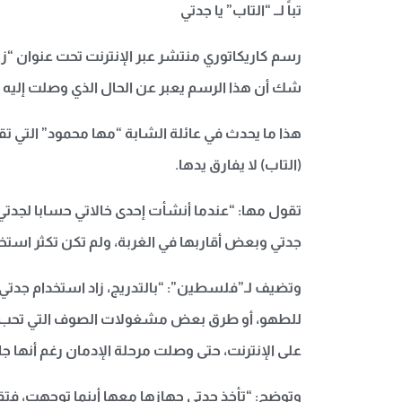
تباً لــ “التاب” يا جدتي
رسم كاريكاتوري منتشر عبر الإنترنت تحت عنوان “زيار
شك أن هذا الرسم يعبر عن الحال الذي وصلت إليه العل
هذا ما يحدث في عائلة الشابة “مها محمود” التي تق
(التاب) لا يفارق يدها.
تقول مها: “عندما أنشأت إحدى خالاتي حسابا لجدتي
جدتي وبعض أقاربها في الغربة، ولم تكن تكثر استخد
وتضيف لـ”فلسطين”: “بالتدريج، زاد استخدام جدتي ل
للطهو، أو طرق بعض مشغولات الصوف التي تحب الاطل
على الإنترنت، حتى وصلت مرحلة الإدمان رغم أنها 
وتوضح: “تأخذ جدتي جهازها معها أينما توجهت، فتقضي 