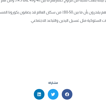
مارهم ما بين 40 و49 عاماً 4.3٪، ومن هم في العشرينات من العمر 1٪.
وبحسب عملية المقارنة التي أجراها معدو الدراسة، فإنهم يقدرون بأن ما بين 50-80٪ 
غيرات السلوكية مثل غسيل اليدين والتباعد الاجتماعي.
مشاركة