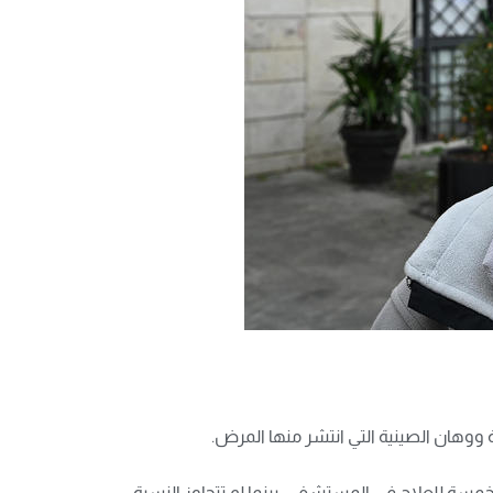
وس، ففي من تزيد أعمارهم عن 80 عاما، احتاج مريض من أصل خمسة للعلاج في المستشفى، بينما لم تتجاوز النسبة