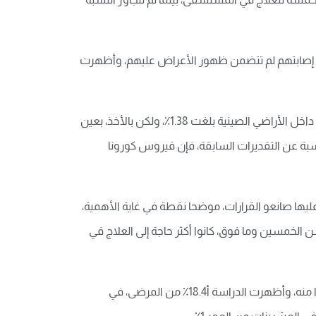
و أن إصابتهم لم تتضمن ظهور الأعراض عليهم، وأظهرت
وقدرت الدراسة التي نشرت في مجلة “ذي لانسيت” للأمراض المعدية، أن نسبة الوفيات في حالات الإصابة المؤكدة بالفيروس داخل الأراضي الصينية بلغت 1.38٪، ولكن بالأخذ، بعين
ى أنه بالرغم من انخفاض هذه النسبة عن التقديرات السابقة، فإن فيروس كورونا
عليها صانعو القرارات، موضحا نقطة في غاية الأهمية،
الخمسين وما فوق، كانوا أكثر حاجة إلى العلاج في
ويؤكد الخبراء أنه بدون عمليات فحص واسعة النطاق، يستحيل معرفة عدد الأشخاص الذين اصيبوا بالفيروس وعدد من تعافوا منه، وأظهرت الدراسة أ18.4٪ من المرضى، في