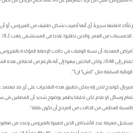
تي لم تتأكد اصابتها سريرياً، أي أنها أصيبت بشكل طفيف من الفيروس، أ
الخمسينات من العمر، والذين تطلبوا علاجا في المستشفى بلغت 8.2٪
الاعتبار، الحالات غير المؤكدة تنخفض نسبة الوفيات تنخفض إلى 0.66٪، ولكن الباحثين نبهوا إل
ية السابقة مثل “اتش1 ان1”.
مبيريال كوليدج لندن إنه يمكن تطبيق هذه التقديرات على أي بلد ليعتمد 
ام وسائل الإعلام، لكن تحليلنا يظهر بوضوح شديد أن المصابين في سن 