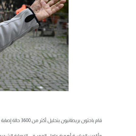
قام باحثون بريطانيون بتحليل أكثر من 3600 حالة إصابة مؤكدة بكورونا، إضافة الى بيانات من مئات المسافرين العائدين من مدينة ووهان الصينية التي انتشر منها المرض.