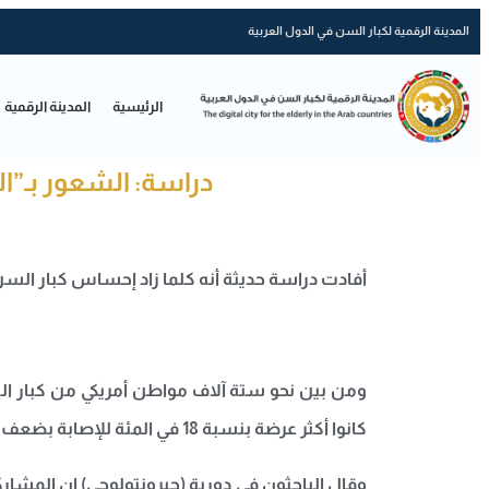
المدينة الرقمية لكبار السن في الدول العربية
الرئيسية
المدينة الرقمية
دراسة: الشعور بـ”الع
أفادت دراسة حديثة أنه كلما زاد إحساس كبار السن 
ومن بين نحو ستة آلاف مواطن أمريكي من كبار ال
كانوا أكثر عرضة بنسبة 18 في المئة للإصابة بضعف الإدراك وأكثر عرضة بنسبة 29 في المئة للإصابة بالخرف مقارنة بنظرائهم الذين شعروا أنهم أصغر.
وقال الباحثون في دورية (جيرونتولوجي) إن المشارك