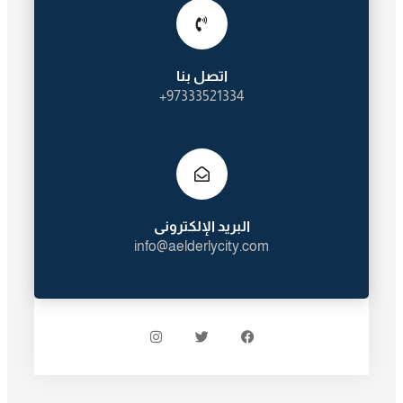
اتصل بنا
97333521334+
البريد الإلكترونى
info@aelderlycity.com