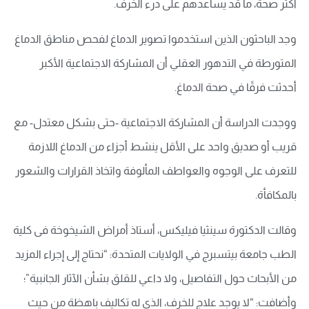
أكثر صحة، ما قد يساعدهم على درء الخرف.
وجد الباحثون الذين استخدموا تصوير الدماغ لفحص مناطق الدماغ
المتورطة في التدهور العقلي أن المشاركة الاجتماعية الأكبر
أحدثت فرقًا في صحة الدماغ.
ووجدت الدراسة أن المشاركة الاجتماعية -حتى بشكل معتدل- مع
قريب أو صديق واحد على الأقل ينشط أجزاء من الدماغ اللازمة
للتعرف على الوجوه والعواطف المألوفة واتخاذ القرارات والشعور
بالمكافأة.
وقالت الدكتورة سينثيا فيليكس، أستاذ أمراض الشيخوخة فى كلية
الطب جامعة بيتسبرج في الولايات المتحدة: “نحتاج إلى إجراء المزيد
من الأبحاث حول التفاصيل، ولا داعي للقلق بشأن الآثار الجانبية”؛
وأضافت: “لا يوجد علاج للخرف، الذي له تكاليف باهظة من حيث