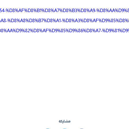
th/1324554-%D8%AF%D8%B1%D8%A7%D8%B3%D8%A9-%D8%AA%D
A8-%D8%A8%D8%B7%D8%A1-%D8%A3%D8%AF%D9%85%D8%
8%AA%D9%82%D8%AF%D9%85%D9%86%D8%A7-%D9%81%D9%
مشاركة