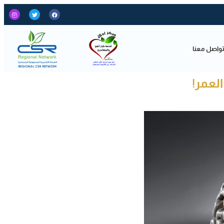
واصل معنا
لعمر!