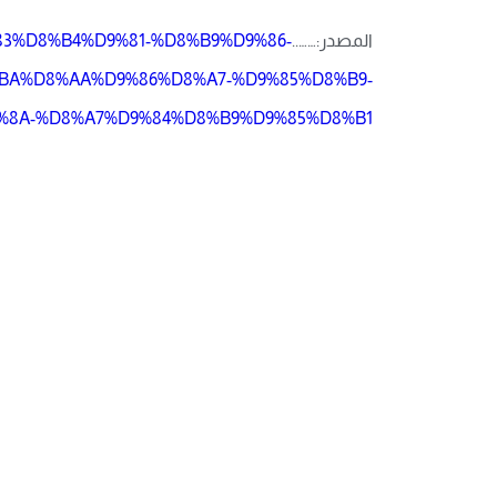
المصدر:……..
9%83%D8%B4%D9%81-%D8%B9%D9%86-
BA%D8%AA%D9%86%D8%A7-%D9%85%D8%B9-
8A-%D8%A7%D9%84%D8%B9%D9%85%D8%B1/