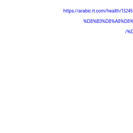
https://arabic.rt.com/heal
%D8%B3%D8%A8%D8%
%D