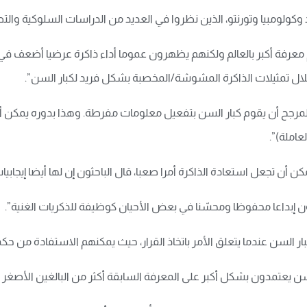
وكولومبيا وتورنتو، الذين نظروا في العديد من الدراسات السلوكية والت
معرفة أكبر بالعالم ولكنهم يظهرون عموما أداء ذاكرة عرضيا أضعف في ال
لال تمثيلات الذاكرة المشوشة/المخصبة بشكل فريد لكبار السن”.
ن المرجح أن يقوم كبار السن بتفعيل معلومات مفرطة. وهذا بدوره يمك
عاملة)”.
 أن تجعل استعادة الذاكرة أمرا صعبا، قال الباحثون إن لها أيضا إيجابيات ل
ون إبداعا محفوظا ومحسّنا في بعض الأحيان كوظيفة للذكريات الغنية”.
ر السن عندما يتعلق الأمر باتخاذ القرار، حيث يمكنهم الاستفادة من حكم
سن يعتمدون بشكل أكبر على المعرفة السابقة أكثر من البالغين الأصغر س