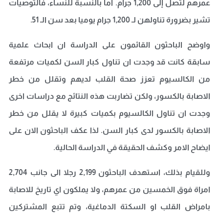
عمرهم لتصل إلى 1,200 جرام. أما بالنسبة للنساء، فالتوصيات
تشير بضرورة تناولهن لـ 1,200 جرام يوميا بعد سن الـ 51.
واوضح الباحثون القائمون على الدراسة ان ابحاث علمية
سابقة كانت قد وجدت ان تناول كبار السن لكميات مرتفعة
من الكالسيوم تعزز صحة القلب لديهم وتقلل من خطر
الاصابة بالكسور، ولكن تضاربت هذه النتائج مع دراسات اخرى
وجدت ان تناول الكالسيوم بكميات كبيرة لا يقلل من خطر
الاصابة بالكسور لدى كبار السن. لذا عكف الباحثون الان على
ايضاح الامر وكشف الحقيقة في الدراسة الحالية.
وللقيام بذلك، استهدف الباحثون 2,199 رجلا الى جانب 2,704
امراة فوق الخمسين من عمرهم، ولا يملكون اي تاريخ للاصابة
بامراض القلب او السكتة الدماغية، وتم تتبع المشتركين