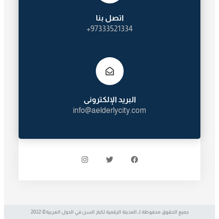
اتصل بنا
97333521334+
البريد الإلكترونى
info@aelderlycity.com
جميع الحقوق محفوظة لـ المدينة الرقمية لكبار السن في الدول العربية© 2022