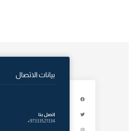
بيانات الاتصال
اتصل بنا
97333521334+