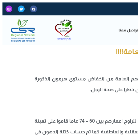
واصل معنا
مة!!!!
حتهم العامة من انخفاض مستوى هرمون الذكورة
ن خطرا على صحة الرجل.
وبحسب ما نشره موقع “العربية” فان الدراسةالتى تم اجراؤها فى جامعة أودنسى والتى شملت على 598 رجلا دنماركيا تتراوح اعمارهم بين 60 – 74 عاما قاموا على تعبئة
العقلية والعاطفية كما تم حساب كتلة الدهون فى