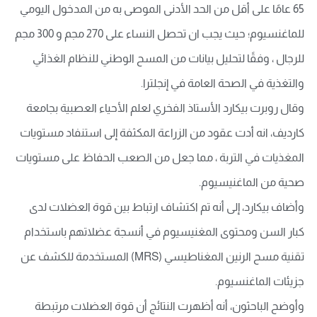
65 عامًا على أقل من الحد الأدنى الموصى به من المدخول اليومي
للماغنسيوم؛ حيث يجب ان تحصل النساء على 270 مجم و 300 مجم
للرجال ، وفقًا لتحليل بيانات من المسح الوطني للنظام الغذائي
والتغذية في الصحة العامة في إنجلترا.
وقال روبرت بيكارد الأستاذ الفخري لعلم الأحياء العصبية بجامعة
كارديف، انه أدت عقود من الزراعة المكثفة إلى استنفاد مستويات
المغذيات في التربة ، مما جعل من الصعب الحفاظ على مستويات
صحية من الماغنيسيوم.
وأضاف بيكارد، إلى أنه تم اكتشاف ارتباط بين قوة العضلات لدى
كبار السن ومحتوى المغنيسيوم في أنسجة عضلاتهم باستخدام
تقنية مسح الرنين المغناطيسي (MRS) المستخدمة للكشف عن
جزيئات الماغنسيوم.
وأوضح الباحثون، أنه أظهرت النتائج أن قوة العضلات مرتبطة