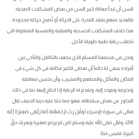
السن أن تبدأ معاناة كبير السن من بعض المشكلات الصحية،
فالعديد منهم يفقد القدرة على الحركة أو تُصبح حركته محدودة،
هذا خلاف المشكلات الجسدية والعقلية والنفسية المتفاوتة التي
تتطلب رعاية طبية طويلة الأجل.
ونحن في مجتمعنا المسلم الذي يتصف بالتكافل والتآخي بين
أفراده ينبغي لنا دائماً أن نعطي الكبير مكانته في كل شيء في
المكان والمآكل والمطعم والمشرب، وأن نحسن معاملته
ونحترمه ونتودد إليه، ونقدم له الرعاية إذا احتاج إليها، بما في ذلك
التجاوز عن بعض سقطاته، فهو مما حثنا عليه ديننا الحنيف، قال
تعالى في سورة الإسراء (وَقُلْ رَبِّ ارْحَمْهُمَا كَمَا رَبَّيَانِي صَغِيرًا) [آية
(24)، وقال صلى الله عليه وسلم (مَن لم يرحم صغيرنا ويعرِفْ حقَّ
كبيرنا، فليس منا).