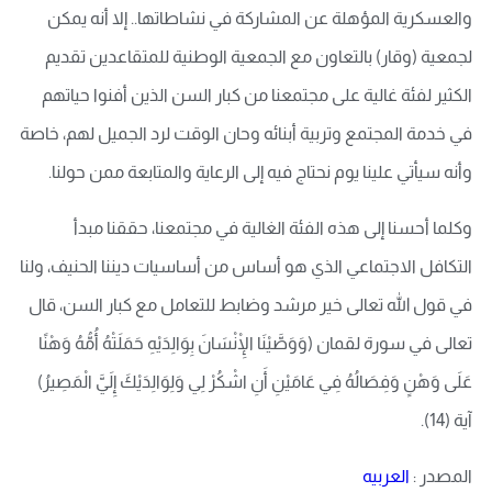
والعسكرية المؤهلة عن المشاركة في نشاطاتها.. إلا أنه يمكن
لجمعية (وقار) بالتعاون مع الجمعية الوطنية للمتقاعدين تقديم
الكثير لفئة غالية على مجتمعنا من كبار السن الذين أفنوا حياتهم
في خدمة المجتمع وتربية أبنائه وحان الوقت لرد الجميل لهم، خاصة
وأنه سيأتي علينا يوم نحتاج فيه إلى الرعاية والمتابعة ممن حولنا.
وكلما أحسنا إلى هذه الفئة الغالية في مجتمعنا، حققنا مبدأ
التكافل الاجتماعي الذي هو أساس من أساسيات ديننا الحنيف، ولنا
في قول الله تعالى خير مرشد وضابط للتعامل مع كبار السن، قال
تعالى في سورة لقمان (وَوَصَّيْنَا الْإِنْسَانَ بِوَالِدَيْهِ حَمَلَتْهُ أُمُّهُ وَهْنًا
عَلَى وَهْنٍ وَفِصَالُهُ فِي عَامَيْنِ أَنِ اشْكُرْ لِي وَلِوَالِدَيْكَ إِلَيَّ الْمَصِيرُ)
آية (14).
المصدر :
العربيه