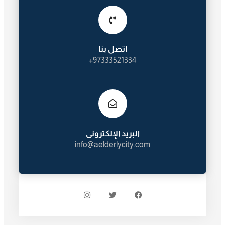
اتصل بنا
97333521334+
البريد الإلكترونى
info@aelderlycity.com