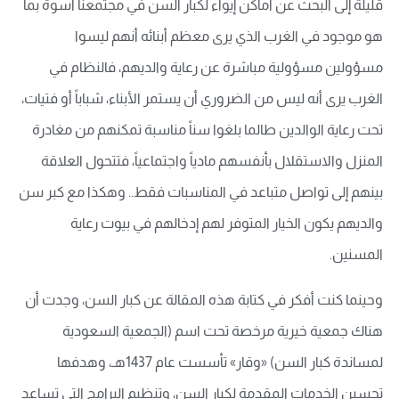
قليلة إلى البحث عن أماكن إيواء لكبار السن في مجتمعنا أسوة بما
هو موجود في الغرب الذي يرى معظم أبنائه أنهم ليسوا
مسؤولين مسؤولية مباشرة عن رعاية والديهم، فالنظام في
الغرب يرى أنه ليس من الضروري أن يستمر الأبناء، شباباً أو فتيات،
تحت رعاية الوالدين طالما بلغوا سناً مناسبة تمكنهم من مغادرة
المنزل والاستقلال بأنفسهم مادياً واجتماعياً، فتتحول العلاقة
بينهم إلى تواصل متباعد في المناسبات فقط.. وهكذا مع كبر سن
والديهم يكون الخيار المتوفر لهم إدخالهم في بيوت رعاية
المسنين.
وحينما كنت أفكر في كتابة هذه المقالة عن كبار السن، وجدت أن
هناك جمعية خيرية مرخصة تحت اسم (الجمعية السعودية
لمساندة كبار السن) «وقار» تأسست عام 1437هـ، وهدفها
تحسين الخدمات المقدمة لكبار السن، وتنظيم البرامج التي تساعد