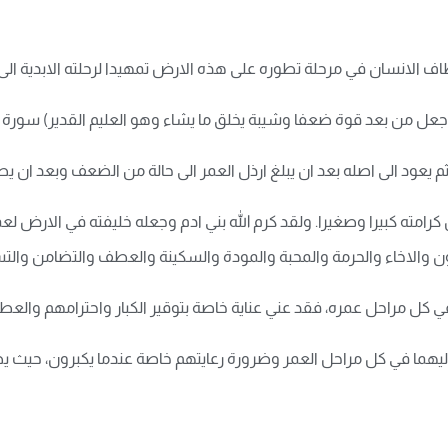
ف الانسان في مرحلة تطوره على هذه الارض تمهيدا لرحلته الابدية الى ال
ن بعد قوة ضعفا وشيبة يخلق ما يشاء وهو العليم القدير) سورة الروم:
يعود الى اصله بعد ان يبلغ ارذل العمر الى حالة من الضعف وبعد ان يصل
امته كبيرا وصغيرا. ولقد كرم الله بني ادم وجعله خليفته في الارض لع
والاخاء والحرمة والمحبة والمودة والسكينة والعطف والتضامن والتسان
كل مراحل عمره، فقد عني عناية خاصة بتوقير الكبار واحترامهم والعطف 
يهما في كل مراحل العمر وضرورة رعايتهم خاصة عندما يكبرون، حيث يصبح