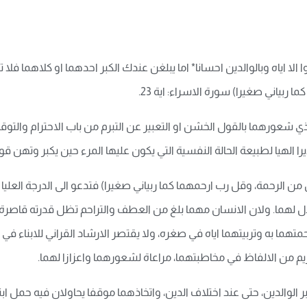
لا اياه وبالوالدين احسانا* اما يبلغن عندك الكبر احدهما او كلاهما فلا
بياني صغيرا) سورة الاسراء: اية 23.
و يؤذي شعورهما بالقول الخشن او التعبير عن التبرم من باب الاحترام و
الهيا لطبيعة الحالة النفسية التي يكون عليها المرء حين يكبر وتهن ق
 الرحمة، وقل رب ارحمهما كما ربياني صغيرا) فتدعو الى الدرجة العليا م
ل لهما. ولان الانسان مهما بلغ من العطف والتراحم تظل قدرته قاصرة عن
اء رحمتهما به وتربيتهما اياه في صغره، ولا يقتصر الارشاد القراني للابناء
ريم من الالفاظ في مخاطبتهما، مراعاة لشعورهما واعزازا لهما.
الوالدين، حتى عند اختلاف الدين، واتخاذهما موقفا يحاولان فيه حمل ابنه