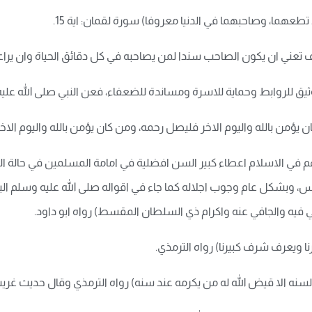
عهما، وصاحبهما في الدنيا معروفا) سورة لقمان: اية 15.
عني ان يكون الصاحب سندا لمن يصاحبه في كل دقائق الحياة وان يراعي الل
ثيق للروابط وحماية للاسرة ومساندة للضعفاء، فعن النبي صلى الله علي
 يؤمن بالله واليوم الاخر فليصل رحمه، ومن كان يؤمن بالله واليوم الاخر
مهم في الاسلام اعطاء كبير السن افضلية في امامة المسلمين في حالة ا
، وبشكل عام وجوب اجلاله كما جاء في اقواله صلى الله عليه وسلم البل
لي فيه والجافي عنه واكرام ذي السلطان المقسط) رواه ابو داود.
ا ويعرف شرف كبيرنا) رواه الترمذي.
لسنه الا قيض الله له من يكرمه عند سنه) رواه الترمذي وقال حديث غري