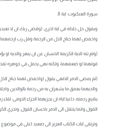
سورة العنكبوت: اية 8.
ويقول جل جلاله في اية اخرى: (وقضى ربك ان لا تعبدوا ا
واخفض لهما جناح الذل من الرحمة وقل رب ارحمهما كما ر
(ولم تنه الاية الكريمة الانسان عن ان ينهر والديه ا
قوتهما او ضعفهما، ولكنه نهي يحمل في جوهره تقديرا 
(ثم يمضي الامر الالهي يقول (واخفض لهما جناح الذل من
والديهما بعمق ما يشعران به من رحمة بالوالدين واجلا
ينابيع رحمته، داعيا اياه ان يجزيهما الجزاء الاوفى، لق
القول وانما ينتقل الى الامر باحسان القول، وتحري الك
وترتقي ايات الكتاب العزيز الى صعيد اعلى في موضوع بر 