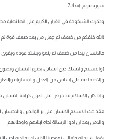
سورة مريم: اية 4-7.
وذكرت الشيخوخة في القران الكريم على انها نهاية مطا
(الله خلقكم من ضعف ثم جعل من بعد ضعف قوة ثم جعل م
فالانسان يبدا من ضعف ثم ينمو ويشتد عوده ويقوى ثم 
(والاسلام ولاشك دين انساني، يحترم الانسان ويصون كر
والاجتماعية على اساس من العدل والمساواة والتعاون 
واذا كان الاسلام قد حرص على صون كرامة الانسان في 
فقد حث الاسلام الانسان على بر الوالدين والاحسان ال
والامن بعد ان ادوا الرسالة تجاه ابنائهم واوطانهم.
يقول سبحانه وتعالى: (ووصينا الانسان بوالديه احسانا)