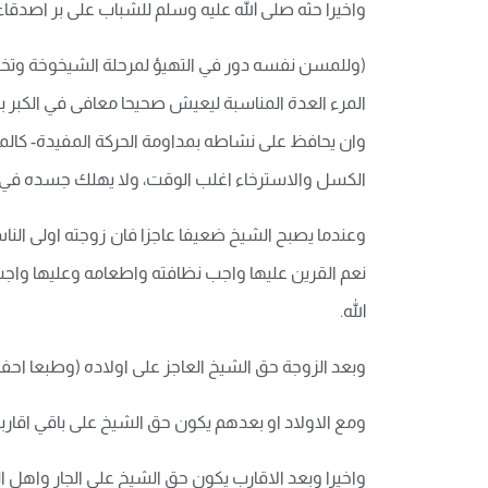
واخيرا حثه صلى الله عليه وسلم للشباب على بر اصدقاء ا
(وللمسن نفسه دور في التهيؤ لمرحلة الشيخوخة وتخ
المرء العدة المناسبة ليعيش صحيحا معافى في الكبر ب
وان يحافظ على نشاطه بمداومة الحركة المفيدة- كالمد
الكسل والاسترخاء اغلب الوقت، ولا يهلك جسده في عمل
وعندما يصبح الشيخ ضعيفا عاجزا فان زوجته اولى النا
نعم القرين عليها واجب نظافته واطعامه وعليها واجب ا
الله.
وبعد الزوجة حق الشيخ العاجز على اولاده (وطبعا احفاده
ومع الاولاد او بعدهم يكون حق الشيخ على باقي اقاربه 
واخيرا وبعد الاقارب يكون حق الشيخ على الجار واهل 