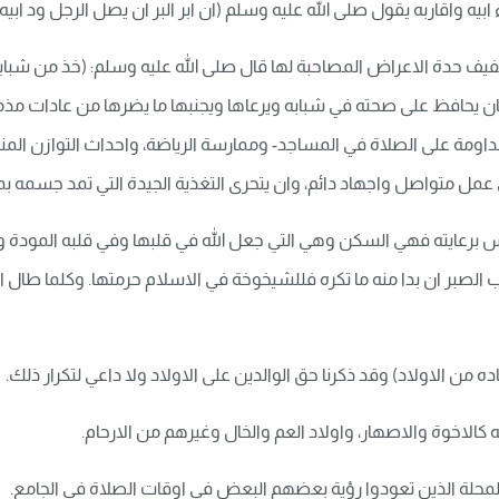
بيه واقاربه يقول صلى الله عليه وسلم (ان ابر البر ان يصل الرجل ود ابيه
فيف حدة الاعراض المصاحبة لها قال صلى الله عليه وسلم: (خذ من ش
ان يحافظ على صحته في شبابه ويرعاها ويجنبها ما يضرها من عادات مذم
اومة على الصلاة في المساجد- وممارسة الرياضة، واحداث التوازن المنش
 متواصل واجهاد دائم، وان يتحرى التغذية الجيدة التي تمد جسمه بما ي
س برعايته فهي السكن وهي التي جعل الله في قلبها وفي قلبه المودة وا
لصبر ان بدا منه ما تكره فللشيخوخة في الاسلام حرمتها. وكلما طال امد
 من الاولاد) وقد ذكرنا حق الوالدين على الاولاد ولا داعي لتكرار ذلك.
كالاخوة والاصهار، واولاد العم والخال وغيرهم من الارحام.
المحلة الذين تعودوا رؤية بعضهم البعض في اوقات الصلاة في الجامع.