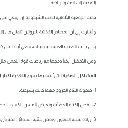
التغذية السليمة والرياضة.
قالت الجمعية الألمانية لطب الشيخوخة، إن ينبغي على ك
وأشارت إلى أن المصادر الغذائية للبروتين تتمثل في ال
وإلى جانب التغذية الغنية بالبروتينات، ينبغي أيضاً عل
ومن الأفضل أيضاً دمجها مع رياضات قوة التحمل مثل 
المشاكل الصحّية التي ُيسببها سوء التغذية لكبار 
1- صعوبة التئام الجروح مهما كانت بسيطة.
2- .نقص الكتلة العضلّية وتعرض الُمسن للكسور الخطيرة.
3- زيادة نسبة الدهون ونقص كمّية السوائل الضرورّية من الجسم.