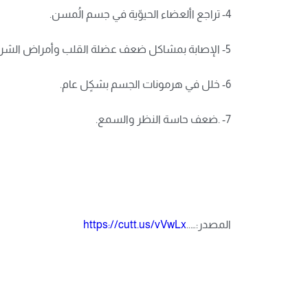
4- تراجع األعضاء الحيوّية في جسم الُمسن.
5- الإصابة بمشاكل ضعف عضلة القلب وأمراض الشرايين.
6- خلل في هرمونات الجسم بشكٍل عام.
7- .ضعف حاسة النظر والسمع.
المصدر:…..
https://cutt.us/vVwLx