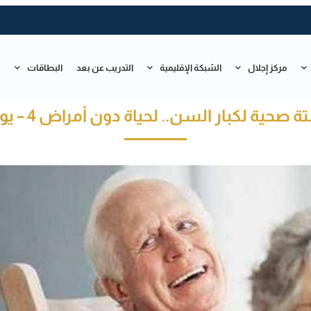
مركز إجلال
الشبكة الإقليمية
التدريب عن بعد
البطاقات
ت
صحية لكبار السن.. لحياة دون أمراض 4 – يوليو –