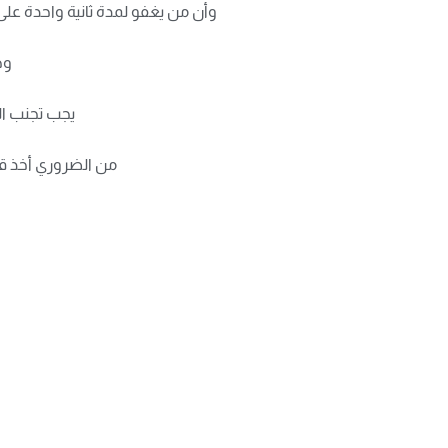
وأن من يغفو لمدة ثانية واحدة على سرعة 100 كم في الساعة يكون قد قطع بالسيارة مسافة 31 مترا، وهذا قد ي
وحد
يجب تجنب الق
من الضروري أخذ قس