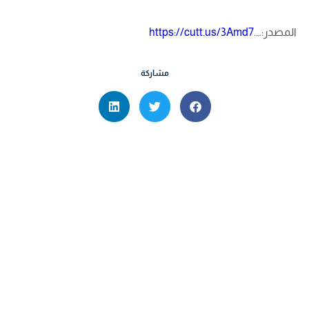
المصدر:….
https://cutt.us/3Amd7
مشاركة