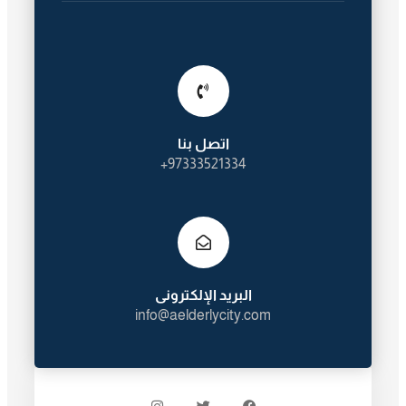
اتصل بنا
97333521334+
البريد الإلكترونى
info@aelderlycity.com