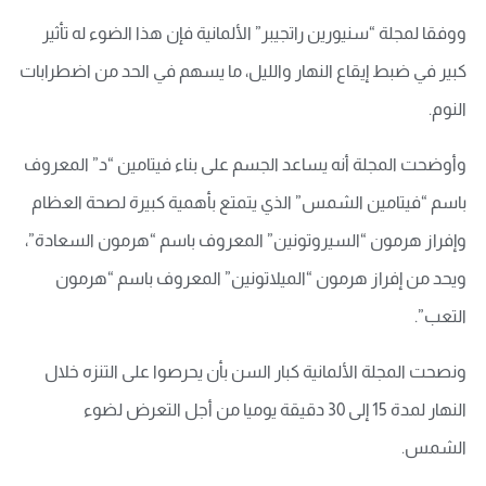
ووفقا لمجلة “سنيورين راتجيبر” الألمانية فإن هذا الضوء له تأثير
كبير في ضبط إيقاع النهار والليل، ما يسهم في الحد من اضطرابات
النوم.
وأوضحت المجلة أنه يساعد الجسم على بناء فيتامين “د” المعروف
باسم “فيتامين الشمس” الذي يتمتع بأهمية كبيرة لصحة العظام
وإفراز هرمون “السيروتونين” المعروف باسم “هرمون السعادة”،
ويحد من إفراز هرمون “الميلاتونين” المعروف باسم “هرمون
التعب”.
ونصحت المجلة الألمانية كبار السن بأن يحرصوا على التنزه خلال
النهار لمدة 15 إلى 30 دقيقة يوميا من أجل التعرض لضوء
الشمس.